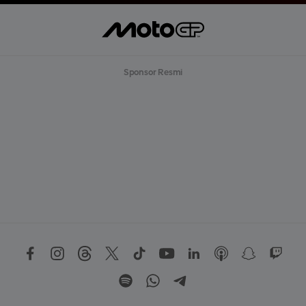
Sponsor Resmi