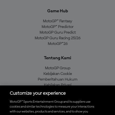
Game Hub
MotoGP™ Fantasy
MotoGP™ Predictor
MotoGP Guru Predict
MotoGP Guru Racing 25/26
MotoGP™26
Tentang Kami
MotoGP Group
Kebijakan Cookie
Pemberitahuan Hukum
Kebijakan Privasi
Kebijakan Pembelian
Customize your experience
MotoGP™ Sports Entertainment Group and its suppliers use
cookies and similar technologies to measure your interactions
with our websites, products and services, and to show you
Unduh Aplikasi Resmi MotoGP™