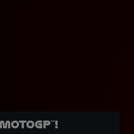
MotoGP™!