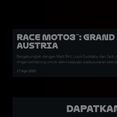
Race Moto3™: Grand
Austria
Bergabunglah dengan Matt Birt, Louis Suddaby dan Jack A
ringan bertarung untuk demi kejayaan pada putaran keen
17 Agu 2025
Dapatka