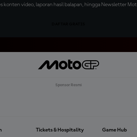
konten video, laporan hasil balapan, hingga Newsletter Moto
DAFTAR GRATIS
Sponsor Resmi
n
Tickets & Hospitality
Game Hub