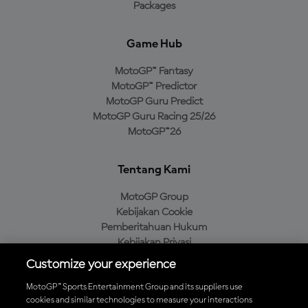
Packages
Game Hub
MotoGP™ Fantasy
MotoGP™ Predictor
MotoGP Guru Predict
MotoGP Guru Racing 25/26
MotoGP™26
Tentang Kami
MotoGP Group
Kebijakan Cookie
Pemberitahuan Hukum
Kebijakan Privasi
Kebijakan Pembelian
Customize your experience
MotoGP™ Sports Entertainment Group and its suppliers use
cookies and similar technologies to measure your interactions