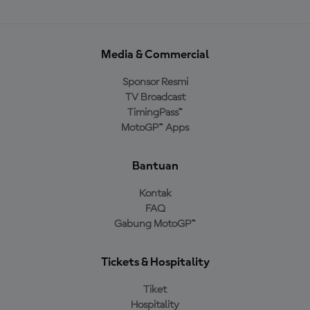
Media & Commercial
Sponsor Resmi
TV Broadcast
TimingPass™
MotoGP™ Apps
Bantuan
Kontak
FAQ
Gabung MotoGP™
Tickets & Hospitality
Tiket
Hospitality