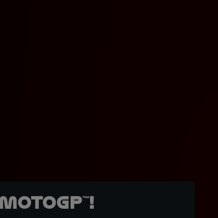
MotoGP™!