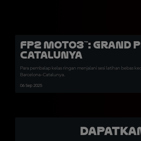
FP2 Moto3™: Grand 
Catalunya
Para pembalap kelas ringan menjalani sesi latihan bebas ked
Barcelona-Catalunya.
06 Sep 2025
Dapatka