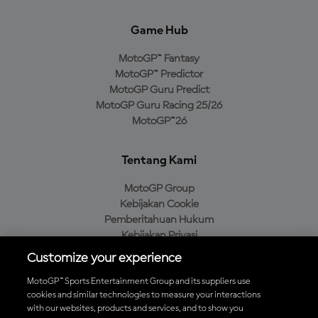
Game Hub
MotoGP™ Fantasy
MotoGP™ Predictor
MotoGP Guru Predict
MotoGP Guru Racing 25/26
MotoGP™26
Tentang Kami
MotoGP Group
Kebijakan Cookie
Pemberitahuan Hukum
Kebijakan Privasi
Kebijakan Pembelian
Customize your experience
MotoGP™ Sports Entertainment Group and its suppliers use
cookies and similar technologies to measure your interactions
with our websites, products and services, and to show you
Unduh Aplikasi Resmi MotoGP™