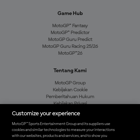
Game Hub
MotoGP™ Fantasy
MotoGP™ Predictor
MotoGP Guru Predict
MotoGP Guru Racing 25/26
MotoGP™26
Tentang Kami
MotoGP Group
Kebijakan Cookie
Pemberitahuan Hukum
Kebijakan Privasi
Kebijakan Pembelian
Customize your experience
MotoGP™ Sports Entertainment Group and its suppliers use
cookies and similar technologies to measure your interactions
with our websites, products and services, and to show you
Unduh Aplikasi Resmi MotoGP™