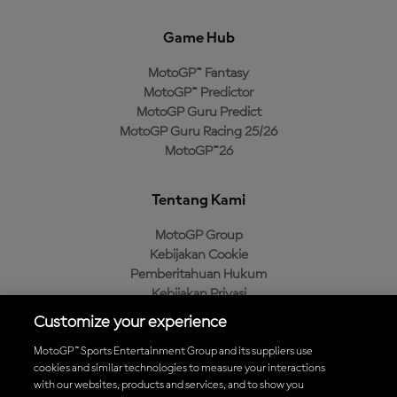
Game Hub
MotoGP™ Fantasy
MotoGP™ Predictor
MotoGP Guru Predict
MotoGP Guru Racing 25/26
MotoGP™26
Tentang Kami
MotoGP Group
Kebijakan Cookie
Pemberitahuan Hukum
Kebijakan Privasi
Kebijakan Pembelian
Customize your experience
MotoGP™ Sports Entertainment Group and its suppliers use
cookies and similar technologies to measure your interactions
with our websites, products and services, and to show you
Unduh Aplikasi Resmi MotoGP™