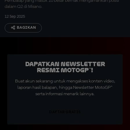
Pembalap yang masuk 10 besar berhak mengamankan posisi
dalam Q2 di Misano.
12 Sep 2025
BAGIKAN
Dapatkan Newsletter
Resmi MotoGP™!
Buat akun sekarang untuk mengakses konten video,
laporan hasil balapan, hingga Newsletter MotoGP™
serta informasi menarik lainnya.
DAFTAR GRATIS