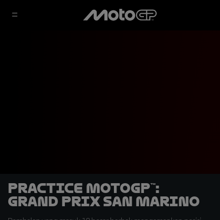
Practice MotoGP™:
Grand Prix San Marino