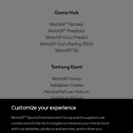
Game Hub
MotoGP™ Fantasy
MotoGP™ Predictor
MotoGP Guru Predict
MotoGP Guru Racing 25/26
MotoGP™26
Tentang Kami
MotoGP Group
Kebijakan Cookie
Pemberitahuan Hukum
Kebijakan Privasi
Kebijakan Pembelian
Customize your experience
MotoGP™ Sports Entertainment Group and its suppliers use
cookies and similar technologies to measure your interactions
with our websites, products and services, and to show you
Unduh Aplikasi Resmi MotoGP™