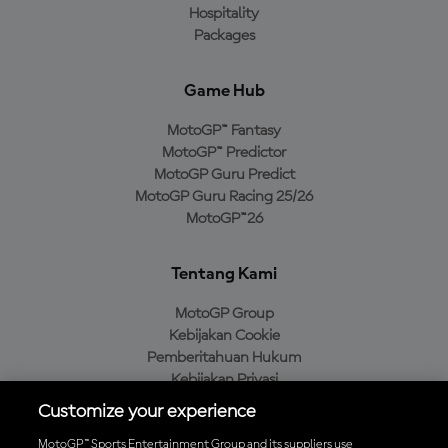
Hospitality
Packages
Game Hub
MotoGP™ Fantasy
MotoGP™ Predictor
MotoGP Guru Predict
MotoGP Guru Racing 25/26
MotoGP™26
Tentang Kami
MotoGP Group
Kebijakan Cookie
Pemberitahuan Hukum
Kebijakan Privasi
Kebijakan Pembelian
Customize your experience
MotoGP™ Sports Entertainment Group and its suppliers use