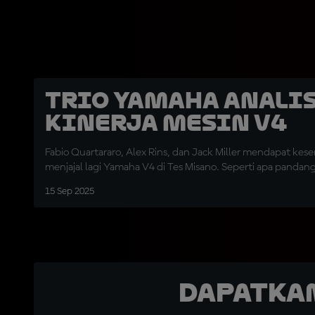
Trio Yamaha Anali
Kinerja Mesin V4
Fabio Quartararo, Alex Rins, dan Jack Miller mendapat ke
menjajal lagi Yamaha V4 di Tes Misano. Seperti apa pandan
15 Sep 2025
Dapatka