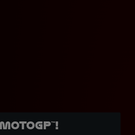
MotoGP™!