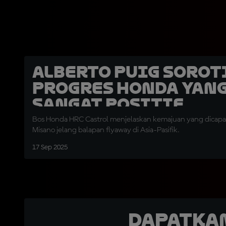
Alberto Puig Sorot
Progres Honda yan
Sangat Positif
Bos Honda HRC Castrol menjelaskan kemajuan yang dicapa
Misano jelang balapan flyaway di Asia-Pasifik.
17 Sep 2025
Dapatka