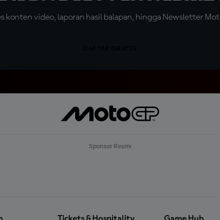
konten video, laporan hasil balapan, hingga Newsletter Moto
DAFTAR GRATIS
Sponsor Resmi
n
Tickets & Hospitality
Game Hub