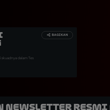
i
BAGIKAN
g
i skuadnya dalam Tes
n Newsletter Resmi 