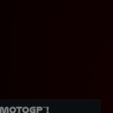
MotoGP™!