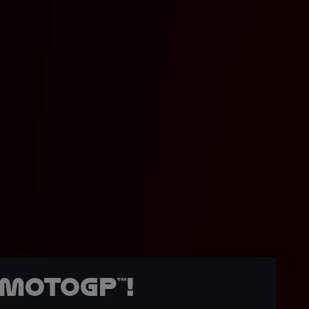
MotoGP™!