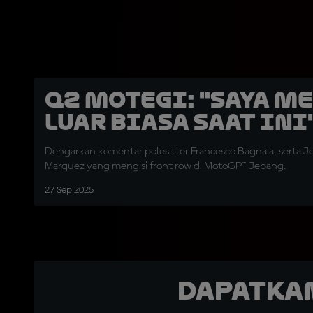
Q2 Motegi: "Saya M
Luar Biasa Saat Ini
Dengarkan komentar polesitter Francesco Bagnaia, serta J
Marquez yang mengisi front row di MotoGP™ Jepang.
27 Sep 2025
Dapatka