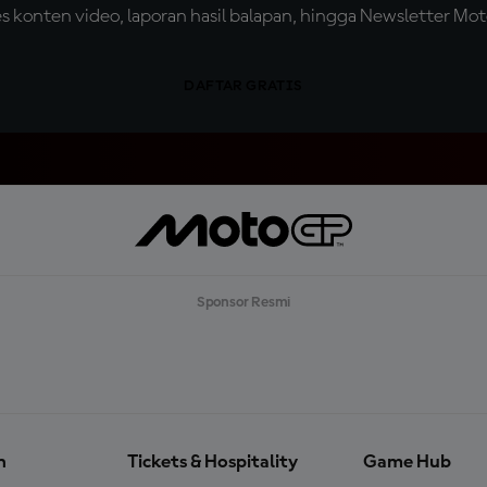
konten video, laporan hasil balapan, hingga Newsletter Moto
DAFTAR GRATIS
Sponsor Resmi
n
Tickets & Hospitality
Game Hub