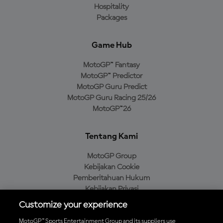
Hospitality
Packages
Game Hub
MotoGP™ Fantasy
MotoGP™ Predictor
MotoGP Guru Predict
MotoGP Guru Racing 25/26
MotoGP™26
Tentang Kami
MotoGP Group
Kebijakan Cookie
Pemberitahuan Hukum
Kebijakan Privasi
Kebijakan Pembelian
Customize your experience
MotoGP™ Sports Entertainment Group and its suppliers use