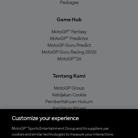
Packages
Game Hub
MotoGP™ Fantasy
MotoGP™ Predictor
MotoGP Guru Predict
MotoGP Guru Racing 25/26
MotoGP™26
Tentang Kami
MotoGP Group
Kebijakan Cookie
Pemberitahuan Hukum
Kebijakan Privasi
Kebijakan Pembelian
Customize your experience
MotoGP™ Sports Entertainment Group and its suppliers use
cookies and similar technologies to measure your interactions