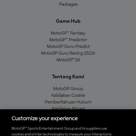
Packages
Game Hub
MotoGP™ Fantasy
MotoGP™ Predictor
MotoGP Guru Predict
MotoGP Guru Racing 25/26
MotoGP™26
Tentang Kami
MotoGP Group
Kebijakan Cookie
Pemberitahuan Hukum
Kebijakan Privasi
Kebijakan Pembelian
Customize your experience
MotoGP™ Sports Entertainment Group and its suppliers use
cookies and similar technologies to measure your interactions