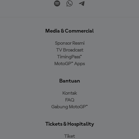
Media & Commercial
Sponsor Resmi
TV Broadcast
TimingPass™
MotoGP™ Apps
Bantuan
Kontak
FAQ
Gabung MotoGP™
Tickets & Hospitality
Tiket