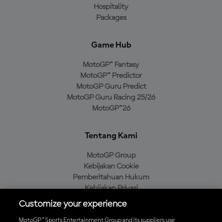
Hospitality
Packages
Game Hub
MotoGP™ Fantasy
MotoGP™ Predictor
MotoGP Guru Predict
MotoGP Guru Racing 25/26
MotoGP™26
Tentang Kami
MotoGP Group
Kebijakan Cookie
Pemberitahuan Hukum
Kebijakan Privasi
Kebijakan Pembelian
Customize your experience
MotoGP™ Sports Entertainment Group and its suppliers use