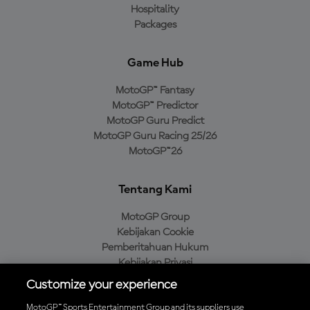
Hospitality
Packages
Game Hub
MotoGP™ Fantasy
MotoGP™ Predictor
MotoGP Guru Predict
MotoGP Guru Racing 25/26
MotoGP™26
Tentang Kami
MotoGP Group
Kebijakan Cookie
Pemberitahuan Hukum
Kebijakan Privasi
Kebijakan Pembelian
Customize your experience
MotoGP™ Sports Entertainment Group and its suppliers use