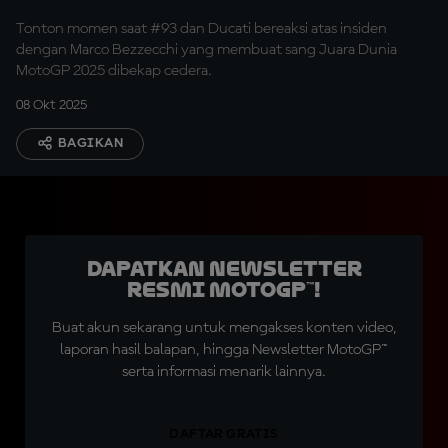
Tonton momen saat #93 dan Ducati bereaksi atas insiden
dengan Marco Bezzecchi yang membuat sang Juara Dunia
MotoGP 2025 dibekap cedera.
08 Okt 2025
BAGIKAN
Dapatkan Newsletter
Resmi MotoGP™!
Buat akun sekarang untuk mengakses konten video,
laporan hasil balapan, hingga Newsletter MotoGP™
serta informasi menarik lainnya.
DAFTAR GRATIS