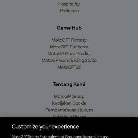
Hospitality
Packages
Game Hub
MotoGP™ Fantasy
MotoGP™ Predictor
MotoGP Guru Predict
MotoGP Guru Racing 25/26
MotoGP™26
Tentang Kami
MotoGP Group
Kebijakan Cookie
Pemberitahuan Hukum
Kebijakan Privasi
Kebijakan Pembelian
Customize your experience
MotoGP™ Sports Entertainment Group and its suppliers use