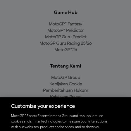
Game Hub
MotoGP™ Fantasy
MotoGP™ Predictor
MotoGP Guru Predict
MotoGP Guru Racing 25/26
MotoGP™26
Tentang Kami
MotoGP Group
Kebijakan Cookie
Pemberitahuan Hukum
Kebijakan Privasi
Kebijakan Pembelian
Customize your experience
MotoGP™ Sports Entertainment Group and its suppliers use
cookies and similar technologies to measure your interactions
with our websites, products and services, and to show you
Unduh Aplikasi Resmi MotoGP™