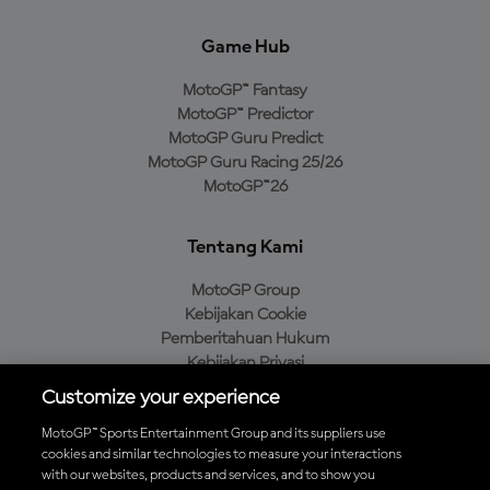
Game Hub
MotoGP™ Fantasy
MotoGP™ Predictor
MotoGP Guru Predict
MotoGP Guru Racing 25/26
MotoGP™26
Tentang Kami
MotoGP Group
Kebijakan Cookie
Pemberitahuan Hukum
Kebijakan Privasi
Kebijakan Pembelian
Customize your experience
MotoGP™ Sports Entertainment Group and its suppliers use
cookies and similar technologies to measure your interactions
with our websites, products and services, and to show you
Unduh Aplikasi Resmi MotoGP™