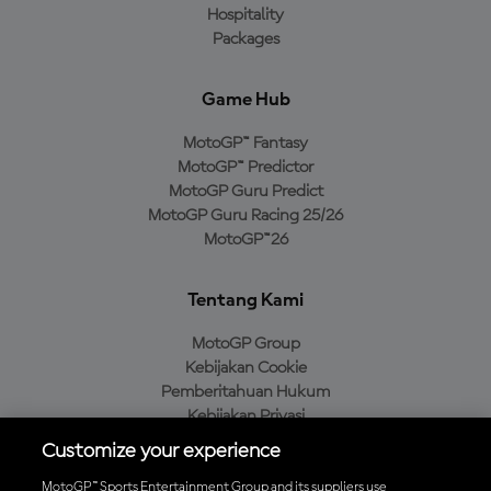
Hospitality
Packages
Game Hub
MotoGP™ Fantasy
MotoGP™ Predictor
MotoGP Guru Predict
MotoGP Guru Racing 25/26
MotoGP™26
Tentang Kami
MotoGP Group
Kebijakan Cookie
Pemberitahuan Hukum
Kebijakan Privasi
Kebijakan Pembelian
Customize your experience
MotoGP™ Sports Entertainment Group and its suppliers use