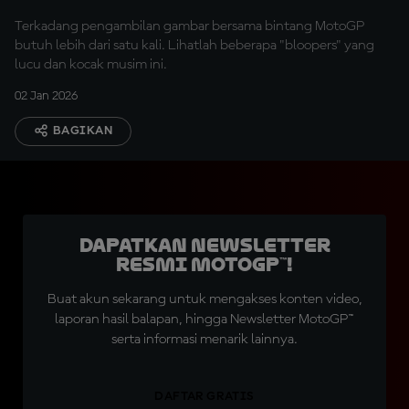
Terkadang pengambilan gambar bersama bintang MotoGP
butuh lebih dari satu kali. Lihatlah beberapa "bloopers" yang
lucu dan kocak musim ini.
02 Jan 2026
BAGIKAN
Dapatkan Newsletter
Resmi MotoGP™!
Buat akun sekarang untuk mengakses konten video,
laporan hasil balapan, hingga Newsletter MotoGP™
serta informasi menarik lainnya.
DAFTAR GRATIS