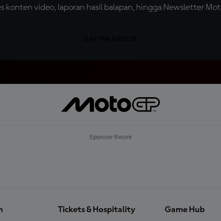
konten video, laporan hasil balapan, hingga Newsletter Moto
DAFTAR GRATIS
Sponsor Resmi
n
Tickets & Hospitality
Game Hub