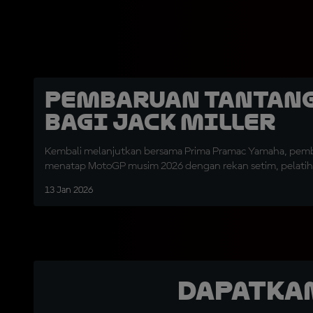
Pembaruan Tantan
bagi Jack Miller
Kembali melanjutkan bersama Prima Pramac Yamaha, pembal
menatap MotoGP musim 2026 dengan rekan setim, pelatih,
13 Jan 2026
Dapatka