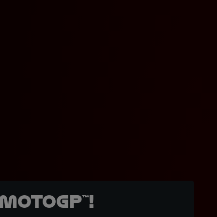
MotoGP™!