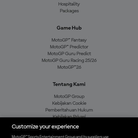
Hospitality
Packages
Game Hub
MotoGP™ Fantasy
MotoGP™ Predictor
MotoGP Guru Predict
MotoGP Guru Racing 25/26
MotoGP™26
Tentang Kami
MotoGP Group
Kebijakan Cookie
Pemberitahuan Hukum
Kebijakan Privasi
Kebijakan Pembelian
Customize your experience
MotoGP™ Sports Entertainment Group and its suppliers use