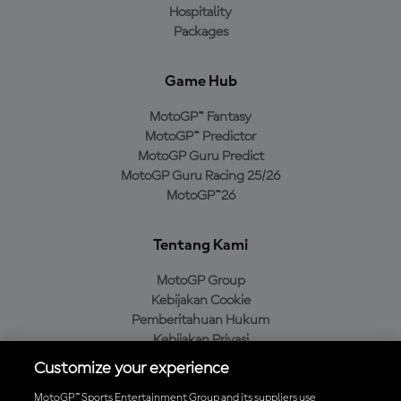
Hospitality
Packages
Game Hub
MotoGP™ Fantasy
MotoGP™ Predictor
MotoGP Guru Predict
MotoGP Guru Racing 25/26
MotoGP™26
Tentang Kami
MotoGP Group
Kebijakan Cookie
Pemberitahuan Hukum
Kebijakan Privasi
Kebijakan Pembelian
Customize your experience
MotoGP™ Sports Entertainment Group and its suppliers use