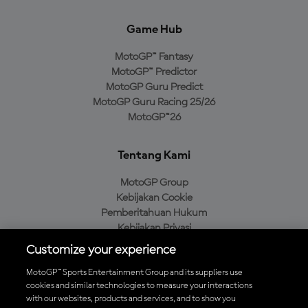
Game Hub
MotoGP™ Fantasy
MotoGP™ Predictor
MotoGP Guru Predict
MotoGP Guru Racing 25/26
MotoGP™26
Tentang Kami
MotoGP Group
Kebijakan Cookie
Pemberitahuan Hukum
Kebijakan Privasi
Kebijakan Pembelian
Customize your experience
MotoGP™ Sports Entertainment Group and its suppliers use
cookies and similar technologies to measure your interactions
with our websites, products and services, and to show you
Unduh Aplikasi Resmi MotoGP™