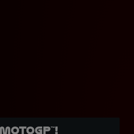
MotoGP™!