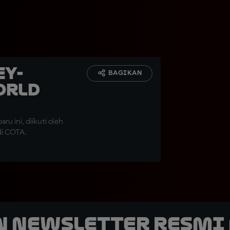
ey-
BAGIKAN
orld
u ini, diikuti oleh
di COTA.
n Newsletter Resmi 