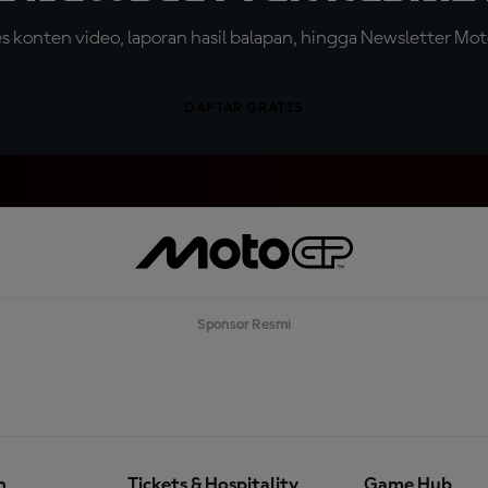
konten video, laporan hasil balapan, hingga Newsletter Moto
DAFTAR GRATIS
Sponsor Resmi
n
Tickets & Hospitality
Game Hub