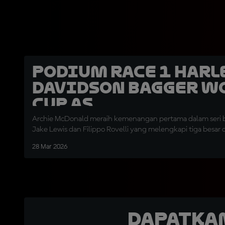
Podium Race 1 Harl
Davidson Bagger W
Cup AS
Archie McDonald meraih kemenangan pertama dalam seri bar
Jake Lewis dan Filippo Rovelli yang melengkapi tiga besar 
28 Mar 2026
Dapatka