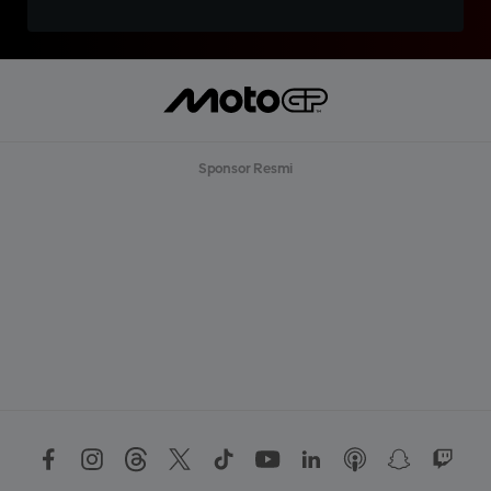
Sponsor Resmi