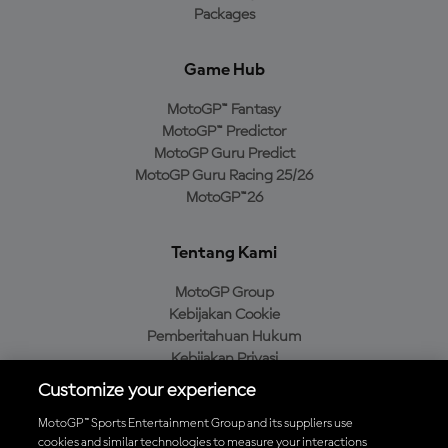
Packages
Game Hub
MotoGP™ Fantasy
MotoGP™ Predictor
MotoGP Guru Predict
MotoGP Guru Racing 25/26
MotoGP™26
Tentang Kami
MotoGP Group
Kebijakan Cookie
Pemberitahuan Hukum
Kebijakan Privasi
Kebijakan Pembelian
Customize your experience
MotoGP™ Sports Entertainment Group and its suppliers use
cookies and similar technologies to measure your interactions