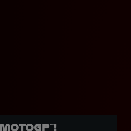
MotoGP™!