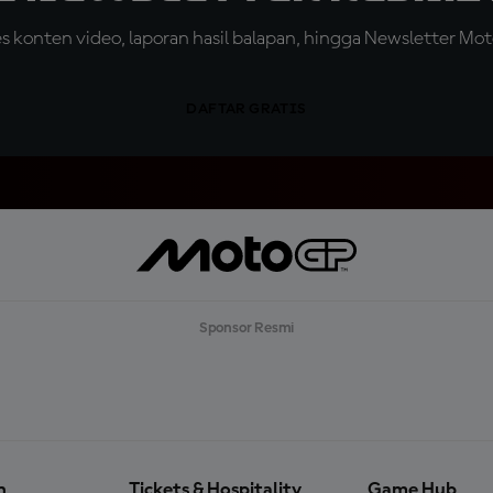
konten video, laporan hasil balapan, hingga Newsletter Moto
DAFTAR GRATIS
Sponsor Resmi
n
Tickets & Hospitality
Game Hub