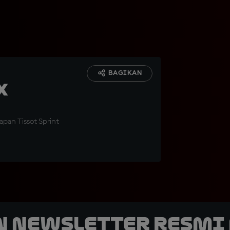
BAGIKAN
x
apan Tissot Sprint
n Newsletter Resmi 