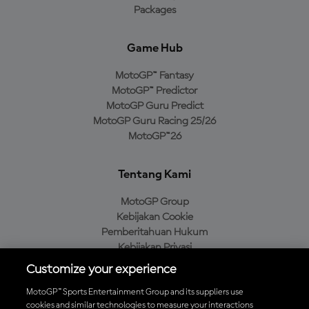
Packages
Game Hub
MotoGP™ Fantasy
MotoGP™ Predictor
MotoGP Guru Predict
MotoGP Guru Racing 25/26
MotoGP™26
Tentang Kami
MotoGP Group
Kebijakan Cookie
Pemberitahuan Hukum
Kebijakan Privasi
Kebijakan Pembelian
Customize your experience
MotoGP™ Sports Entertainment Group and its suppliers use
cookies and similar technologies to measure your interactions