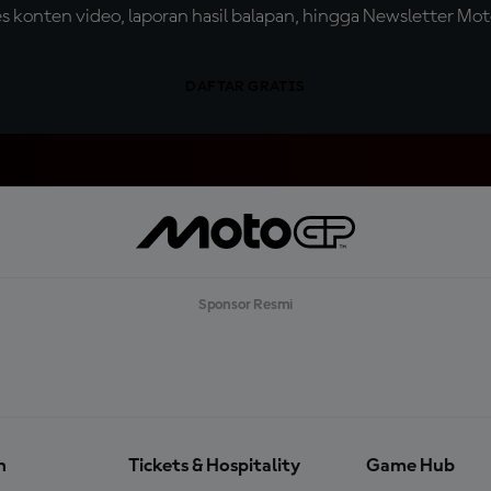
konten video, laporan hasil balapan, hingga Newsletter Moto
DAFTAR GRATIS
Sponsor Resmi
n
Tickets & Hospitality
Game Hub