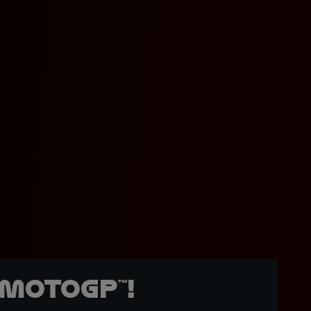
MotoGP™!