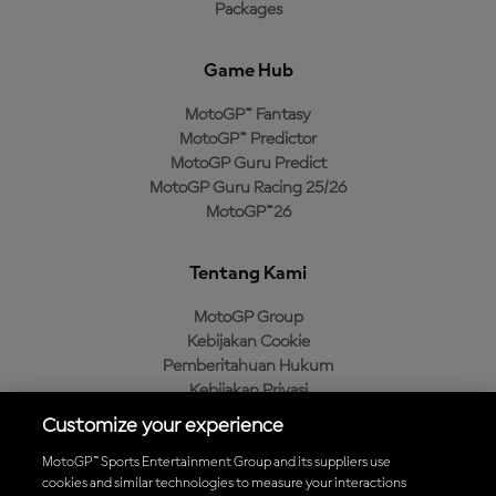
Packages
Game Hub
MotoGP™ Fantasy
MotoGP™ Predictor
MotoGP Guru Predict
MotoGP Guru Racing 25/26
MotoGP™26
Tentang Kami
MotoGP Group
Kebijakan Cookie
Pemberitahuan Hukum
Kebijakan Privasi
Kebijakan Pembelian
Customize your experience
MotoGP™ Sports Entertainment Group and its suppliers use
cookies and similar technologies to measure your interactions