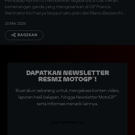
Pembalap Aprilia itu memberikan segalanya untuk meraih
kemenangan ganda yang mengesankan di GP Prancis.
Martinator kini hanya terpaut satu poin dari Marco Bezzecchi
pada klasemen Kejuaraan.
10 Mei 2026
BAGIKAN
Dapatkan Newsletter
Resmi MotoGP™!
Buat akun sekarang untuk mengakses konten video,
laporan hasil balapan, hingga Newsletter MotoGP™
serta informasi menarik lainnya.
DAFTAR GRATIS