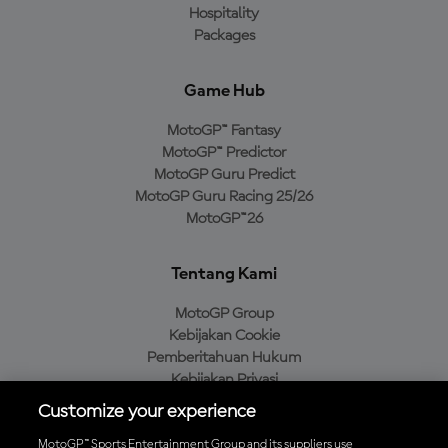
Hospitality
Packages
Game Hub
MotoGP™ Fantasy
MotoGP™ Predictor
MotoGP Guru Predict
MotoGP Guru Racing 25/26
MotoGP™26
Tentang Kami
MotoGP Group
Kebijakan Cookie
Pemberitahuan Hukum
Kebijakan Privasi
Kebijakan Pembelian
Customize your experience
MotoGP™ Sports Entertainment Group and its suppliers use