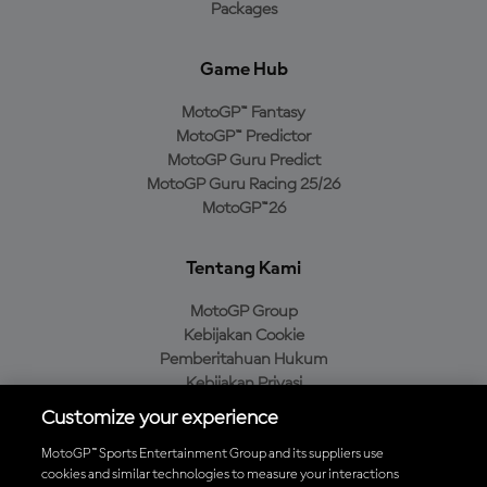
Packages
Game Hub
MotoGP™ Fantasy
MotoGP™ Predictor
MotoGP Guru Predict
MotoGP Guru Racing 25/26
MotoGP™26
Tentang Kami
MotoGP Group
Kebijakan Cookie
Pemberitahuan Hukum
Kebijakan Privasi
Kebijakan Pembelian
Customize your experience
MotoGP™ Sports Entertainment Group and its suppliers use
cookies and similar technologies to measure your interactions