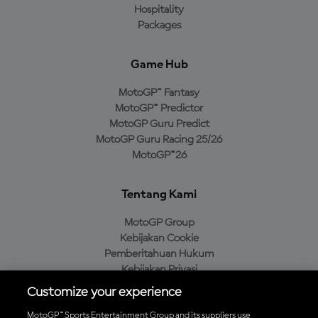
Hospitality
Packages
Game Hub
MotoGP™ Fantasy
MotoGP™ Predictor
MotoGP Guru Predict
MotoGP Guru Racing 25/26
MotoGP™26
Tentang Kami
MotoGP Group
Kebijakan Cookie
Pemberitahuan Hukum
Kebijakan Privasi
Kebijakan Pembelian
Customize your experience
MotoGP™ Sports Entertainment Group and its suppliers use