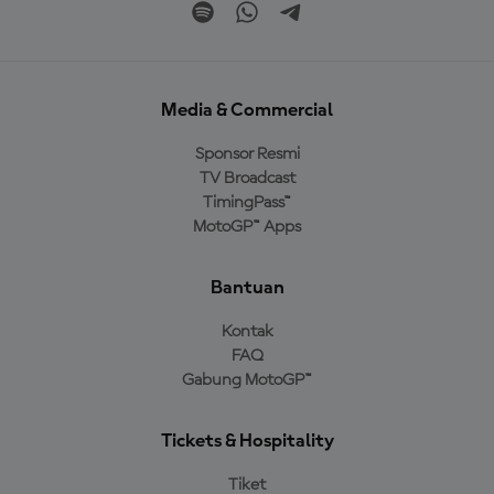
Media & Commercial
Sponsor Resmi
TV Broadcast
TimingPass™
MotoGP™ Apps
Bantuan
Kontak
FAQ
Gabung MotoGP™
Tickets & Hospitality
Tiket