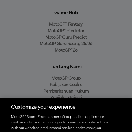
Game Hub
MotoGP™ Fantasy
MotoGP™ Predictor
MotoGP Guru Predict
MotoGP Guru Racing 25/26
MotoGP™26
Tentang Kami
MotoGP Group
Kebijakan Cookie
Pemberitahuan Hukum
Kebijakan Privasi
Kebijakan Pembelian
Customize your experience
MotoGP™ Sports Entertainment Group and its suppliers use
cookies and similar technologies to measure your interactions
with our websites, products and services, and to show you
Unduh Aplikasi Resmi MotoGP™