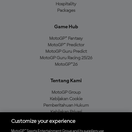
Hospitality
Packages
Game Hub
MotoGP™ Fantasy
MotoGP™ Predictor
MotoGP Guru Predict
MotoGP Guru Racing 25/26
MotoGP™26
Tentang Kami
MotoGP Group
Kebijakan Cookie
Pemberitahuan Hukum
Kebijakan Privasi
Kebijakan Pembelian
Customize your experience
MotoGP™ Sports Entertainment Group and its suppliers use