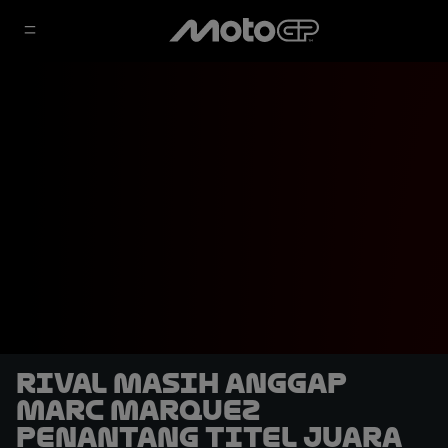
Rival Masih Anggap
Marc Marquez
Penantang Titel Juara