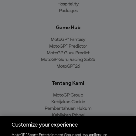
Hospitality
Packages
Game Hub
MotoGP™ Fantasy
MotoGP™ Predictor
MotoGP Guru Predict
MotoGP Guru Racing 25/26
MotoGP™26
Tentang Kami
MotoGP Group
Kebijakan Cookie
Pemberitahuan Hukum
Kebijakan Privasi
Kebijakan Pembelian
Customize your experience
MotoGP™ Sports Entertainment Group and its suppliers use