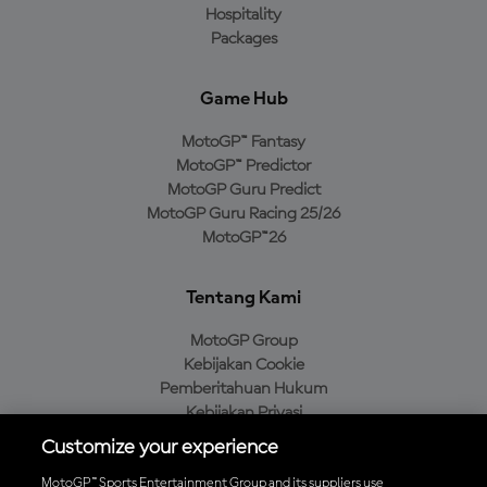
Hospitality
Packages
Game Hub
MotoGP™ Fantasy
MotoGP™ Predictor
MotoGP Guru Predict
MotoGP Guru Racing 25/26
MotoGP™26
Tentang Kami
MotoGP Group
Kebijakan Cookie
Pemberitahuan Hukum
Kebijakan Privasi
Kebijakan Pembelian
Customize your experience
MotoGP™ Sports Entertainment Group and its suppliers use