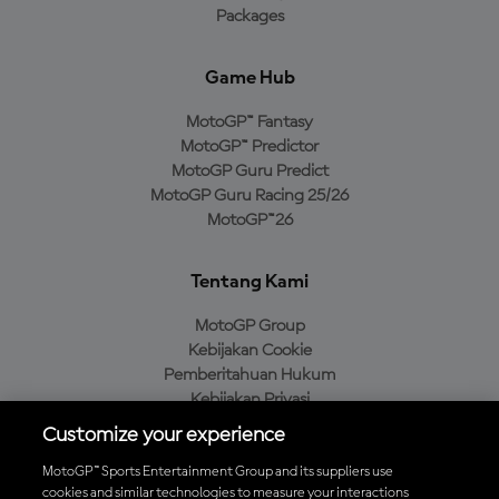
Packages
Game Hub
MotoGP™ Fantasy
MotoGP™ Predictor
MotoGP Guru Predict
MotoGP Guru Racing 25/26
MotoGP™26
Tentang Kami
MotoGP Group
Kebijakan Cookie
Pemberitahuan Hukum
Kebijakan Privasi
Kebijakan Pembelian
Customize your experience
MotoGP™ Sports Entertainment Group and its suppliers use
cookies and similar technologies to measure your interactions