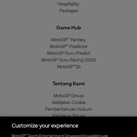
Hospitality
Packages
Game Hub
MotoGP™ Fantasy
MotoGP™ Predictor
MotoGP Guru Predict
MotoGP Guru Racing 25/26
MotoGP™26
Tentang Kami
MotoGP Group
Kebijakan Cookie
Pemberitahuan Hukum
Kebijakan Privasi
Kebijakan Pembelian
Customize your experience
MotoGP™ Sports Entertainment Group and its suppliers use