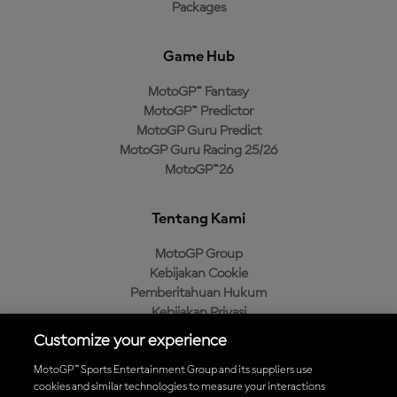
Packages
Game Hub
MotoGP™ Fantasy
MotoGP™ Predictor
MotoGP Guru Predict
MotoGP Guru Racing 25/26
MotoGP™26
Tentang Kami
MotoGP Group
Kebijakan Cookie
Pemberitahuan Hukum
Kebijakan Privasi
Kebijakan Pembelian
Customize your experience
MotoGP™ Sports Entertainment Group and its suppliers use
cookies and similar technologies to measure your interactions