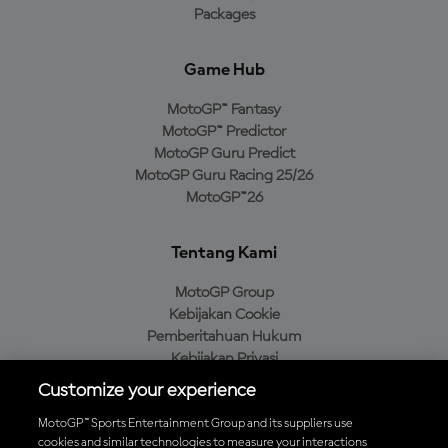
Packages
Game Hub
MotoGP™ Fantasy
MotoGP™ Predictor
MotoGP Guru Predict
MotoGP Guru Racing 25/26
MotoGP™26
Tentang Kami
MotoGP Group
Kebijakan Cookie
Pemberitahuan Hukum
Kebijakan Privasi
Kebijakan Pembelian
Customize your experience
MotoGP™ Sports Entertainment Group and its suppliers use
cookies and similar technologies to measure your interactions