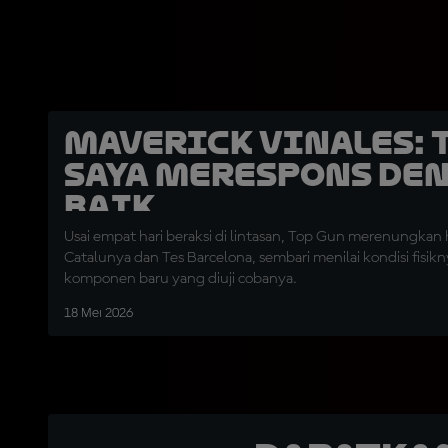
Maverick Vinales: 
Saya Merespons de
Baik
Usai empat hari beraksi di lintasan, Top Gun merenungkan h
Catalunya dan Tes Barcelona, sembari menilai kondisi fisi
komponen baru yang diuji cobanya.
18 Mei 2026