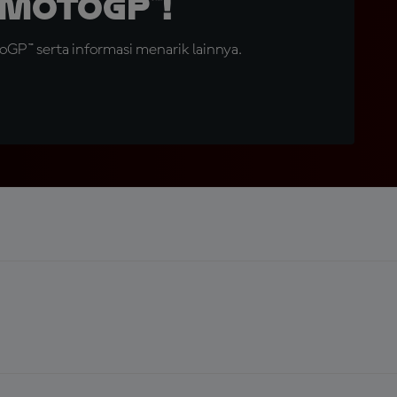
MotoGP™!
GP™ serta informasi menarik lainnya.