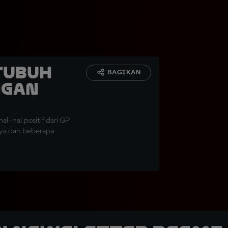
Tubuh
BAGIKAN
ngan
al-hal positif dari GP
knya dan beberapa