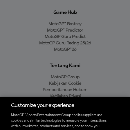
Game Hub
MotoGP™ Fantasy
MotoGP™ Predictor
MotoGP Guru Predict
MotoGP Guru Racing 25/26
MotoGP™26
Tentang Kami
MotoGP Group
Kebijakan Cookie
Pemberitahuan Hukum
Kebijakan Privasi
Kebijakan Pembelian
Customize your experience
MotoGP™ Sports Entertainment Group and its suppliers use
cookies and similar technologies to measure your interactions
with our websites, products and services, and to show you
Unduh Aplikasi Resmi MotoGP™