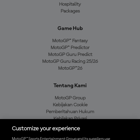
Hospitality
Packages
Game Hub
MotoGP™ Fantasy
MotoGP™ Predictor
MotoGP Guru Predict
MotoGP Guru Racing 25/26
MotoGP™26
Tentang Kami
MotoGP Group
Kebijakan Cookie
Pemberitahuan Hukum
Kebijakan Privasi
Kebijakan Pembelian
Customize your experience
MotoGP™ Sports Entertainment Group and its suppliers use