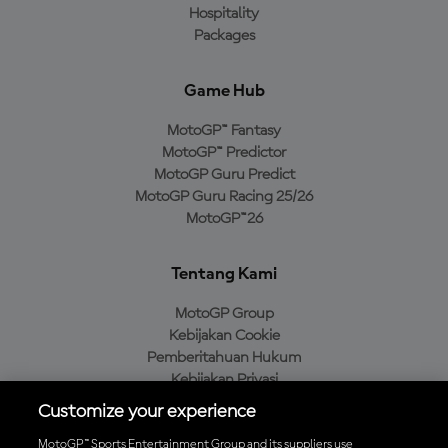
Hospitality
Packages
Game Hub
MotoGP™ Fantasy
MotoGP™ Predictor
MotoGP Guru Predict
MotoGP Guru Racing 25/26
MotoGP™26
Tentang Kami
MotoGP Group
Kebijakan Cookie
Pemberitahuan Hukum
Kebijakan Privasi
Kebijakan Pembelian
Customize your experience
MotoGP™ Sports Entertainment Group and its suppliers use